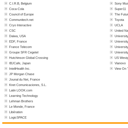
C.I.R.B, Belgium
Sony Mus
Coca-Cola
Super11
Council of Europe
The Futu
Communitech.net
Toyota
Cryo Interactive
UCLA
CSC
United N
Daiwa, USA
University
EDF, France
Universit
France Telecom
Universit
Groupe SFR Cegetel
Universit
Hutchinson Global Crossing
US Westpo
IBJCafe, Japan
Vianovo
InteliHealth Inc.
View On 
JP Morgan Chase
Jounal du Net, France
Knet Comunicaciones, S.L.
Latin LOOK.com
Learning Technology
Lehman Brothers
Le Monde, France
Libération
LogicSPACE