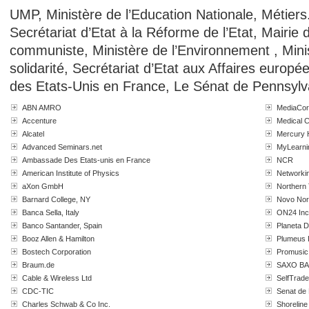
UMP, Ministère de l’Education Nationale, Métiers.
Secrétariat d’Etat à la Réforme de l’Etat, Mairi
communiste, Ministère de l’Environnement , Minis
solidarité, Secrétariat d’Etat aux Affaires euro
des Etats-Unis en France, Le Sénat de Pennsylv
ABN AMRO
MediaCo
Accenture
Medical C
Alcatel
Mercury H
Advanced Seminars.net
MyLearni
Ambassade Des Etats-unis en France
NCR
American Institute of Physics
Networkin
aXon GmbH
Northern 
Barnard College, NY
Novo Nor
Banca Sella, Italy
ON24 Inc
Banco Santander, Spain
Planeta D
Booz Allen & Hamilton
Plumeus 
Bostech Corporation
Promusic
Braum.de
SAXO BA
Cable & Wireless Ltd
SelfTrade
CDC-TIC
Senat de
Charles Schwab & Co Inc.
Shorelin